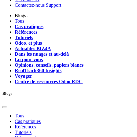
Contactez-nous
Support
Blogs :
Tous
Cas pratiques
Références
Tutoriels
Odoo, et plus
Actualités BIZ4A
Dans les nuages et au-delà
Lu pour vous
Opinions, conseils, papiers blancs
RealTrack360 Insights
Voyager
Centre de ressources Odoo RDC
Blogs
Tous
Cas pratiques
Références
Tutoriels