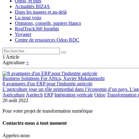
Odoo, et plus
Actualités BIZ4A
Dans les nuages et au-delà
Lu pour vous
Opinions, conseils, papiers blancs
RealTrack360 Insights
Voyager
Centre de ressources Odoo RDC
1 Article
Agriculture
×
Business Solutions For Africa, Xavier Mukalamushi
8 avantages d'un ERP pour l'industrie agricole
L’agriculture joue un rôle primordial dans l’économie d’un pays. L'agri
Agriculture
Agritech
ERP
Intégration verticale
Odoo
Transformation
20 août 2022
Pour votre projet de transformation numérique
Contactez-nous à tout moment
Appelez-nous