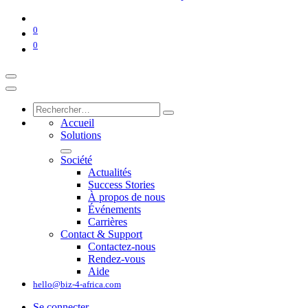
0
0
Accueil
Solutions
Société
Actualités
Success Stories
À propos de nous
Événements
Carrières
Contact & Support
Contactez-nous
Rendez-vous
Aide
hello@biz-4-africa.com
Se connecter