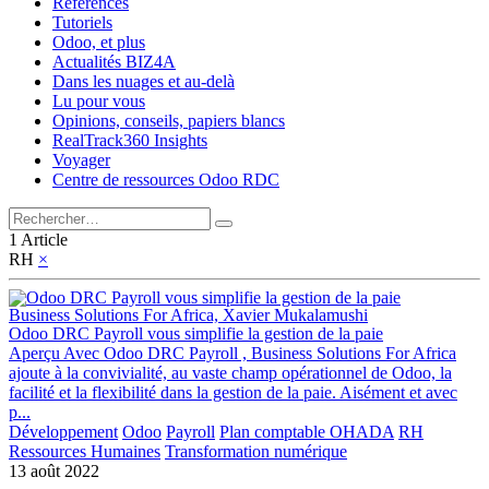
Références
Tutoriels
Odoo, et plus
Actualités BIZ4A
Dans les nuages et au-delà
Lu pour vous
Opinions, conseils, papiers blancs
RealTrack360 Insights
Voyager
Centre de ressources Odoo RDC
1 Article
RH
×
Business Solutions For Africa, Xavier Mukalamushi
Odoo DRC Payroll vous simplifie la gestion de la paie
Aperçu Avec Odoo DRC Payroll , Business Solutions For Africa
ajoute à la convivialité, au vaste champ opérationnel de Odoo, la
facilité et la flexibilité dans la gestion de la paie. Aisément et avec
p...
Développement
Odoo
Payroll
Plan comptable OHADA
RH
Ressources Humaines
Transformation numérique
13 août 2022