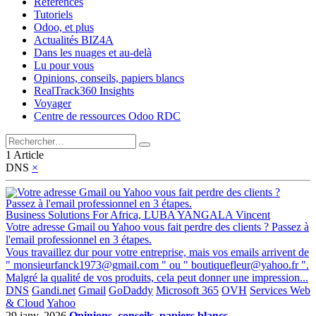
Références
Tutoriels
Odoo, et plus
Actualités BIZ4A
Dans les nuages et au-delà
Lu pour vous
Opinions, conseils, papiers blancs
RealTrack360 Insights
Voyager
Centre de ressources Odoo RDC
1 Article
DNS
×
Business Solutions For Africa, LUBA YANGALA Vincent
Votre adresse Gmail ou Yahoo vous fait perdre des clients ? Passez à
l'email professionnel en 3 étapes.
Vous travaillez dur pour votre entreprise, mais vos emails arrivent de
" monsieurfanck1973@gmail.com " ou " boutiquefleur@yahoo.fr ".
Malgré la qualité de vos produits, cela peut donner une impression...
DNS
Gandi.net
Gmail
GoDaddy
Microsoft 365
OVH
Services Web
& Cloud
Yahoo
29 janv. 2026
Opinions, conseils, papiers blancs