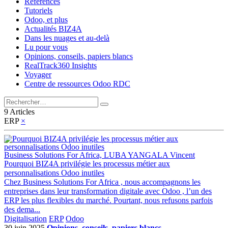
Références
Tutoriels
Odoo, et plus
Actualités BIZ4A
Dans les nuages et au-delà
Lu pour vous
Opinions, conseils, papiers blancs
RealTrack360 Insights
Voyager
Centre de ressources Odoo RDC
9 Articles
ERP
×
Business Solutions For Africa, LUBA YANGALA Vincent
Pourquoi BIZ4A privilégie les processus métier aux
personnalisations Odoo inutiles
Chez Business Solutions For Africa , nous accompagnons les
entreprises dans leur transformation digitale avec Odoo , l’un des
ERP les plus flexibles du marché. Pourtant, nous refusons parfois
des dema...
Digitalisation
ERP
Odoo
30 juin 2025
Opinions, conseils, papiers blancs