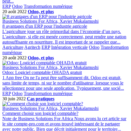
peut...
ERP
Odoo
Transformation numérique
20 août 2022
Odoo, et plus
Business Solutions For Africa, Xavier Mukalamushi
8 avantages d'un ERP pour l'industrie agricole
L’agriculture joue un rôle primordial dans l’économie d’un pays.
L'agriculture, si elle est menée correctement, peut rendre une nation
autosuffisante en nourriture. Il est important de se rappeler que...
Agriculture
Agritech
ERP
Intégration verticale
Odoo
Transformation
numérique
20 août 2022
Odoo, et plus
Business Solutions For Africa, Xavier Mukalamushi
Odoo: Logiciel comptable OHADA gratuit
1 App free On ne l'a peut être suffisamment dit. Odoo est gratuit,
sans limite de temps, ni sur le nombre d'utilisateur, lorsque vous le
sélectionnez pour une seule application. Typiquement, une socié...
ERP
Odoo
Transformation numérique
30 juin 2022
Cas pratiques
Business Solutions For Africa, Xavier Mukalamushi
Comment choisir son logiciel comptable?
Note de Business Solutions For Africa Nous avons lu cet article sur
le site compte-pro.com et avons trouvé intéressant de le partager
avec notre public. Bien que décrit initialement pour le territoire...