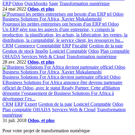
ERP
Odoo
Quickbooks
Sage
Transformation numérique
24 mai 2022
Odoo, et plus
Business Solutions For Africa, Xavier Mukalamushi
Pourquoi les petites entreprises ont besoin d'un ERP tel Odoo
Un ERP gère tous les aspects d'une entreprise, y compris la
production, la planification, les achats, la fabrication, les ventes, la
distribution, la comptabilité, le service client, les ressources hu...
CRM
Commerce
Comptabilité
ERP
Fiscalité
Gestion de la paie
Gestion de stock
Impôts
Logiciel Comptable
Odoo
Plan comptable
OHADA
Services Web & Cloud
Transformation numérique
28 avr. 2022
Odoo, et plus
Business Solutions For Africa, Xavier Mukalamushi
Business Solutions For Africa devient partenaire officiel Odoo
EBusiness Solutions For Africa annonce être devenu partenaire
officiel de Odoo, avec le statut Ready Partner. Cette affiliation
démontre l’engagement de Business Solutions For Africa à
développer l’ex...
CRM
ERP
Expert
Gestion de la paie
Logiciel Comptable
Odoo
Plan comptable OHADA
Services Web & Cloud
Transformation
numérique
31 juil. 2018
Odoo, et plus
Pour votre projet de transformation numérique