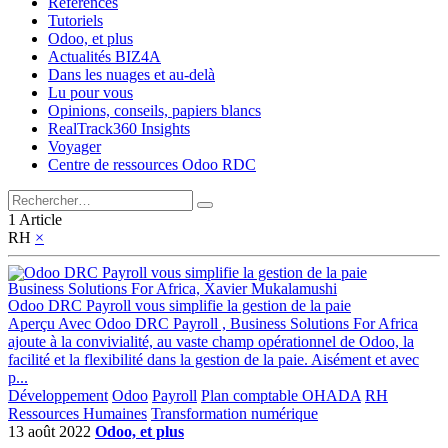
Références
Tutoriels
Odoo, et plus
Actualités BIZ4A
Dans les nuages et au-delà
Lu pour vous
Opinions, conseils, papiers blancs
RealTrack360 Insights
Voyager
Centre de ressources Odoo RDC
1 Article
RH
×
Business Solutions For Africa, Xavier Mukalamushi
Odoo DRC Payroll vous simplifie la gestion de la paie
Aperçu Avec Odoo DRC Payroll , Business Solutions For Africa
ajoute à la convivialité, au vaste champ opérationnel de Odoo, la
facilité et la flexibilité dans la gestion de la paie. Aisément et avec
p...
Développement
Odoo
Payroll
Plan comptable OHADA
RH
Ressources Humaines
Transformation numérique
13 août 2022
Odoo, et plus