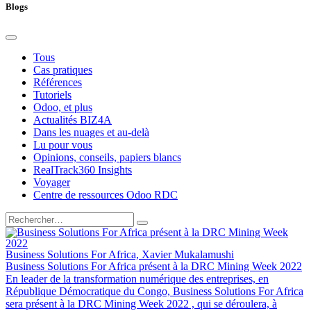
Blogs
Tous
Cas pratiques
Références
Tutoriels
Odoo, et plus
Actualités BIZ4A
Dans les nuages et au-delà
Lu pour vous
Opinions, conseils, papiers blancs
RealTrack360 Insights
Voyager
Centre de ressources Odoo RDC
Business Solutions For Africa, Xavier Mukalamushi
Business Solutions For Africa présent à la DRC Mining Week 2022
En leader de la transformation numérique des entreprises, en
République Démocratique du Congo, Business Solutions For Africa
sera présent à la DRC Mining Week 2022 , qui se déroulera, à