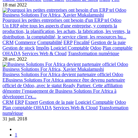
18 mai 2022
Business Solutions For Africa, Xavier Mukalamushi
Pourquoi les petites entreprises ont besoin d'un ERP tel Odoo
Un ERP gère tous les aspects d'une entreprise, y compris la
production, la planification, les achats, la fabrication, les ventes, la
distribution, la comptabilité, le service client, les ressources hu...
CRM
Commerce
Comptabilité
ERP
Fiscalité
Gestion de la paie
Gestion de stock
Impôts
Logiciel Comptable
Odoo
Plan comptable
OHADA
Services Web & Cloud
Transformation numérique
28 avr. 2022
Business Solutions For Africa, Xavier Mukalamushi
Business Solutions For Africa devient partenaire officiel Odoo
EBusiness Solutions For Africa annonce être devenu partenaire
officiel de Odoo, avec le statut Ready Partner. Cette affiliation
démontre l’engagement de Business Solutions For Africa à
développer l’ex...
CRM
ERP
Expert
Gestion de la paie
Logiciel Comptable
Odoo
Plan comptable OHADA
Services Web & Cloud
Transformation
numérique
31 juil. 2018
1