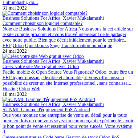
Lubumbashi, du...
31 mai 2022
Business Solutions For Africa, Xavier Mukalamushi
Comment choisir son logiciel comptable?
Note de Business Solutions For Africa Nous avons lu cet article sur
le site compte-pro.com et avons trouvé intéressant de le partager
avec notre public. Bien que décrit initialement pour le territoire...
ERP
Odoo
Quickbooks
Sage
Transformation numérique
24 mai 2022
Business Solutions For Africa, Xavier Mukalamushi
Créez votre site Web gratuit avec Odoo
Facile, mobile & Open Source Vous l'ignoriez? Odoo, outre être un
ERP hyper puissant, flexible et abordable, il vous offre aussi la
possibilité de créer un site Internet professionnel , sans connaissa...
Hosting
Odoo
Web
18 mai 2022
Business Solutions For Africa, Xavier Mukalamushi
SUNMI: Gamme d'équipement PoS Android
Que vous montiez une entreprise de vente au détail pour la toute
première fois ou que vous soyez un commerçant expérimenté, avoir
le bon point de vente est essentiel pour votre succès. Votre système
d...
Caisse enregistreuse
Code barre
Gestion de stock
Odoo
PoS