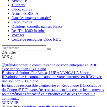
Références
Tutoriels
Odoo, et plus
Actualités BIZ4A
Dans les nuages et au-delà
Lu pour vous
Opinions, conseils, papiers blancs
RealTrack360 Insights
Voyager
Centre de ressources Odoo RDC
2 Articles
3CX
×
Business Solutions For Africa, LUBA YANGALA Vincent
Révolutionnez la communication de votre entreprise en RDC avec
une solution PBX cloud
En tant que responsable d'entreprise en République Démocratique
du Congo (RDC), vous êtes constamment à la recherche de moyens
pour améliorer l'efficacité et la productivité de vos équipes. La
communi...
3CX
VoIP
25 avr. 2024
Opinions, conseils, papiers blancs