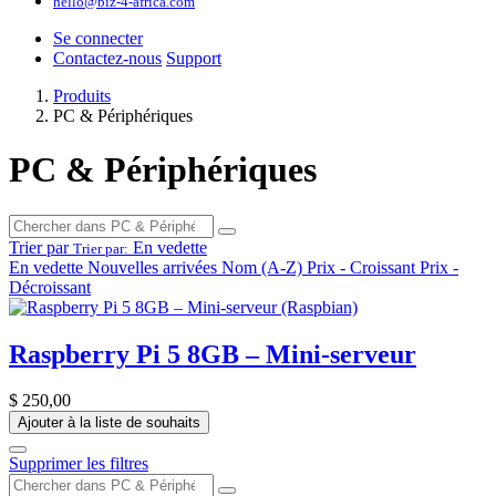
hello@biz-4-africa.com
Se connecter
Contactez-nous
Support
Produits
PC & Périphériques
PC & Périphériques
Trier par
En vedette
Trier par:
En vedette
Nouvelles arrivées
Nom (A-Z)
Prix - Croissant
Prix -
Décroissant
Raspberry Pi 5 8GB – Mini-serveur
$
250,00
Ajouter à la liste de souhaits
Supprimer les filtres