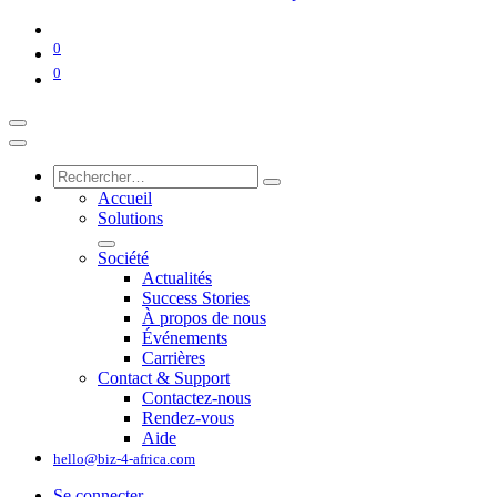
0
0
Accueil
Solutions
Société
Actualités
Success Stories
À propos de nous
Événements
Carrières
Contact & Support
Contactez-nous
Rendez-vous
Aide
hello@biz-4-africa.com
Se connecter