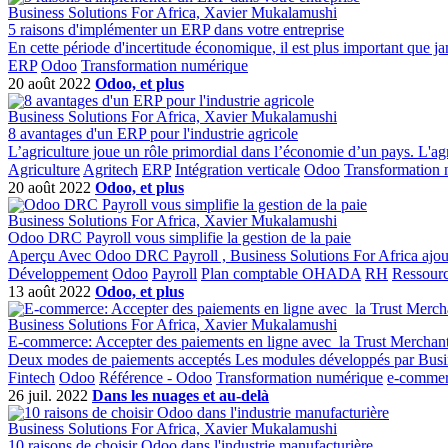
Business Solutions For Africa, Xavier Mukalamushi
5 raisons d'implémenter un ERP dans votre entreprise
En cette période d'incertitude économique, il est plus important que ja
ERP
Odoo
Transformation numérique
20 août 2022
Odoo, et plus
Business Solutions For Africa, Xavier Mukalamushi
8 avantages d'un ERP pour l'industrie agricole
L’agriculture joue un rôle primordial dans l’économie d’un pays. L'agri
Agriculture
Agritech
ERP
Intégration verticale
Odoo
Transformation
20 août 2022
Odoo, et plus
Business Solutions For Africa, Xavier Mukalamushi
Odoo DRC Payroll vous simplifie la gestion de la paie
Aperçu Avec Odoo DRC Payroll , Business Solutions For Africa ajoute à 
Développement
Odoo
Payroll
Plan comptable OHADA
RH
Ressour
13 août 2022
Odoo, et plus
Business Solutions For Africa, Xavier Mukalamushi
E-commerce: Accepter des paiements en ligne avec la Trust Merchan
Deux modes de paiements acceptés Les modules développés par Busines
Fintech
Odoo
Référence - Odoo
Transformation numérique
e-comme
26 juil. 2022
Dans les nuages et au-delà
Business Solutions For Africa, Xavier Mukalamushi
10 raisons de choisir Odoo dans l'industrie manufacturière