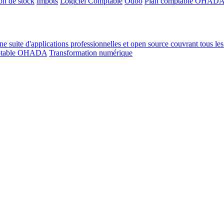
on de stock
Impôts
Logiciel Comptable
Odoo
Plan comptable OHAD
ne suite d'applications professionnelles et open source couvrant tous l
ptable OHADA
Transformation numérique