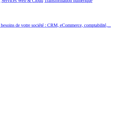
A
Services Web & Cloud
Transformation numérique
es besoins de votre société : CRM, eCommerce, comptabilité,...