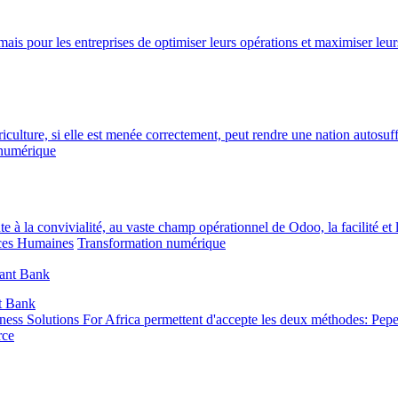
mais pour les entreprises de optimiser leurs opérations et maximiser leur
culture, si elle est menée correctement, peut rendre une nation autosuffis
 numérique
la convivialité, au vaste champ opérationnel de Odoo, la facilité et la f
ces Humaines
Transformation numérique
t Bank
s Solutions For Africa permettent d'accepte les deux méthodes: Pepele
rce