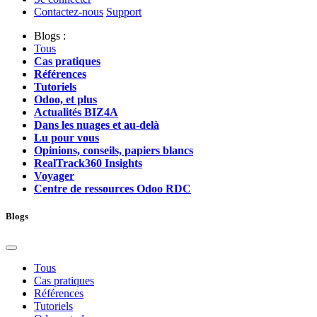
Contactez-nous
Support
Blogs :
Tous
Cas pratiques
Références
Tutoriels
Odoo, et plus
Actualités BIZ4A
Dans les nuages et au-delà
Lu pour vous
Opinions, conseils, papiers blancs
RealTrack360 Insights
Voyager
Centre de ressources Odoo RDC
Blogs
Tous
Cas pratiques
Références
Tutoriels