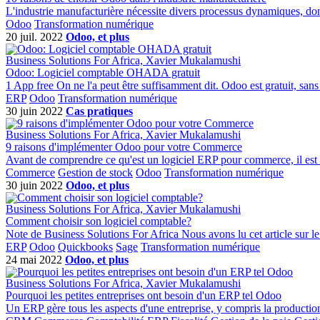
L'industrie manufacturière nécessite divers processus dynamiques, dont
Odoo
Transformation numérique
20 juil. 2022
Odoo, et plus
Business Solutions For Africa, Xavier Mukalamushi
Odoo: Logiciel comptable OHADA gratuit
1 App free On ne l'a peut être suffisamment dit. Odoo est gratuit, sans
ERP
Odoo
Transformation numérique
30 juin 2022
Cas pratiques
Business Solutions For Africa, Xavier Mukalamushi
9 raisons d'implémenter Odoo pour votre Commerce
Avant de comprendre ce qu'est un logiciel ERP pour commerce, il est im
Commerce
Gestion de stock
Odoo
Transformation numérique
30 juin 2022
Odoo, et plus
Business Solutions For Africa, Xavier Mukalamushi
Comment choisir son logiciel comptable?
Note de Business Solutions For Africa Nous avons lu cet article sur le s
ERP
Odoo
Quickbooks
Sage
Transformation numérique
24 mai 2022
Odoo, et plus
Business Solutions For Africa, Xavier Mukalamushi
Pourquoi les petites entreprises ont besoin d'un ERP tel Odoo
Un ERP gère tous les aspects d'une entreprise, y compris la production, la