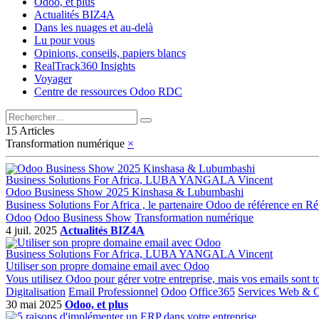
Odoo, et plus
Actualités BIZ4A
Dans les nuages et au-delà
Lu pour vous
Opinions, conseils, papiers blancs
RealTrack360 Insights
Voyager
Centre de ressources Odoo RDC
15 Articles
Transformation numérique
×
Business Solutions For Africa, LUBA YANGALA Vincent
Odoo Business Show 2025 Kinshasa & Lubumbashi
Business Solutions For Africa , le partenaire Odoo de référence en R
Odoo
Odoo Business Show
Transformation numérique
4 juil. 2025
Actualités BIZ4A
Business Solutions For Africa, LUBA YANGALA Vincent
Utiliser son propre domaine email avec Odoo
Vous utilisez Odoo pour gérer votre entreprise, mais vos emails sont 
Digitalisation
Email Professionnel
Odoo
Office365
Services Web & 
30 mai 2025
Odoo, et plus