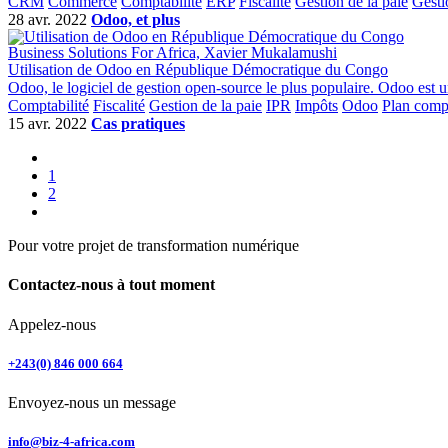
CRM
Commerce
Comptabilité
ERP
Fiscalité
Gestion de la paie
Gesti
28 avr. 2022
Odoo, et plus
Business Solutions For Africa, Xavier Mukalamushi
Utilisation de Odoo en République Démocratique du Congo
Odoo, le logiciel de gestion open-source le plus populaire. Odoo est u
Comptabilité
Fiscalité
Gestion de la paie
IPR
Impôts
Odoo
Plan com
15 avr. 2022
Cas pratiques
1
2
Pour votre projet de transformation numérique
Contactez-nous à tout moment
Appelez-nous
+243(0) 846 000 664
Envoyez-nous un message
info@biz-4-africa.com