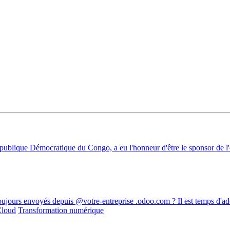
épublique Démocratique du Congo, a eu l'honneur d'être le sponsor de l
toujours envoyés depuis @votre-entreprise .odoo.com ? Il est temps d'a
Cloud
Transformation numérique