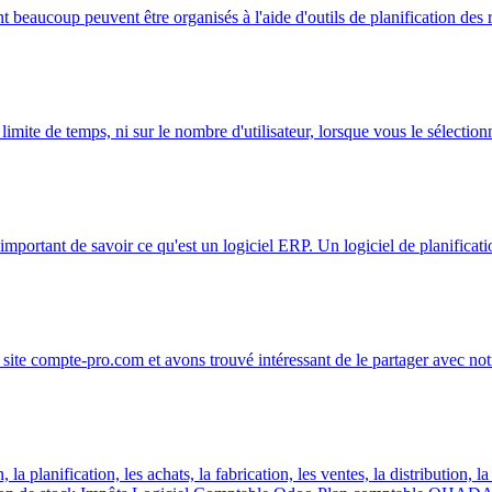
 beaucoup peuvent être organisés à l'aide d'outils de planification des 
 limite de temps, ni sur le nombre d'utilisateur, lorsque vous le sélecti
portant de savoir ce qu'est un logiciel ERP. Un logiciel de planification
ite compte-pro.com et avons trouvé intéressant de le partager avec notre 
 planification, les achats, la fabrication, les ventes, la distribution, la 